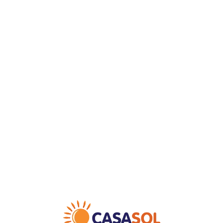
Loa
din
g...