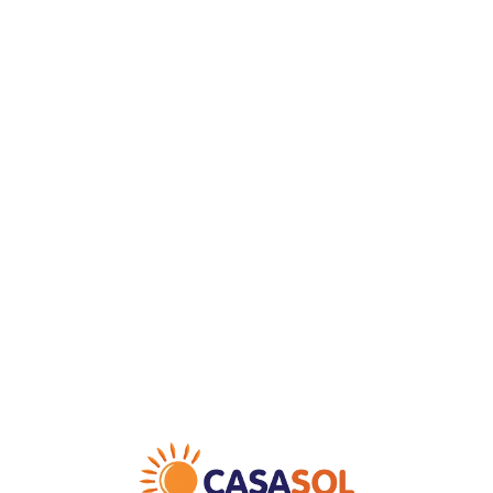
Loa
din
g...