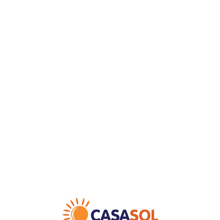
Loa
din
g...