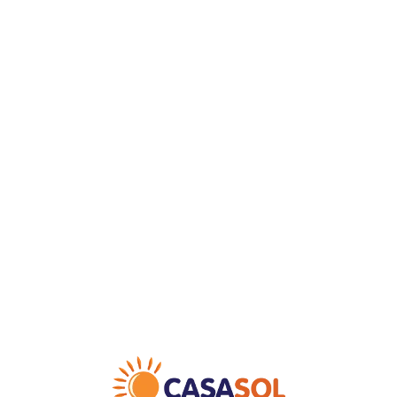
Loa
din
g...