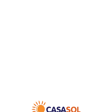
Loa
din
g...